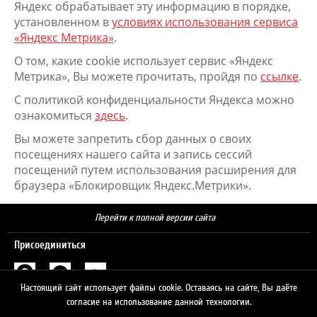
Яндекс обрабатывает эту информацию в порядке,
установленном в
условиях использования сервиса
«Яндекс Метрика»
.
О том, какие cookie использует сервис «Яндекс
Метрика», Вы можете прочитать, пройдя по
ссылке
.
С политикой конфиденциальности Яндекса можно
ознакомиться
здесь
.
Вы можете запретить сбор данных о своих
посещениях нашего сайта и запись сессий
посещений путем использования расширения для
браузера «Блокировщик Яндекс.Метрики».
Перейти к полной версии сайта
Присоединиться
Настоящий сайт использует файлы cookie. Оставаясь на сайте, Вы даёте
Поиск
согласие на использование данной технологии.