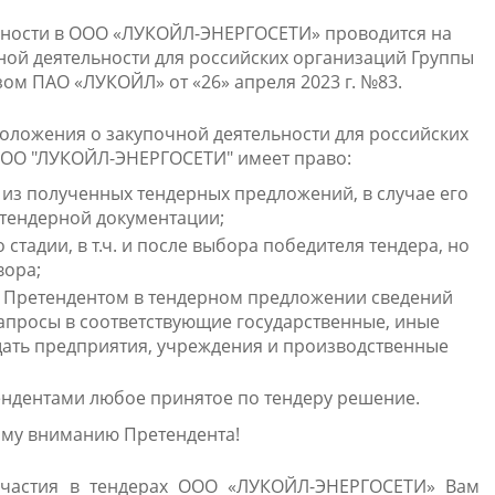
ьности в ООО «ЛУКОЙЛ-ЭНЕРГОСЕТИ» проводится на
ой деятельности для российских организаций Группы
ом ПАО «ЛУКОЙЛ» от «26» апреля 2023 г. №83.
Положения о закупочной деятельности для российских
ОО "ЛУКОЙЛ-ЭНЕРГОСЕТИ" имеет право:
е из полученных тендерных предложений, в случае его
 тендерной документации;
 стадии, в т.ч. и после выбора победителя тендера, но
вора;
х Претендентом в тендерном предложении сведений
апросы в соответствующие государственные, иные
щать предприятия, учреждения и производственные
ендентами любое принятое по тендеру решение.
му вниманию Претендента!
участия в тендерах ООО «ЛУКОЙЛ-ЭНЕРГОСЕТИ» Вам