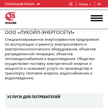
Глобальный бизнес
Россия
RU
ООО «ЛУКОЙЛ-ЭНЕРГОСЕТИ»
​Специализированное энергосервисное предприятие
по эксплуатации и ремонту электросетевого и
электротехнологического оборудования, объектов
распределенной генерации, объектов
тепловодоснабжения и водоотведения. Общество
осуществляет поставку электрической энергии и
мощности и оказывает услуги по производству и
ЛУКОЙЛ-ЭНЕРГОСЕТИ
транспорту тепловой энергии, водоснабжению и
Надежное
энергообеспечение
в
течение
жизненного
цикла
водоотведению.
УСЛУГИ ДЛЯ ПОТРЕБИТЕЛЕЙ