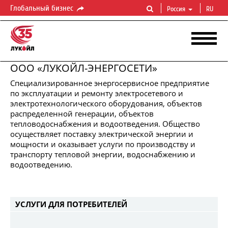
Глобальный бизнес
Россия
RU
ООО «ЛУКОЙЛ-ЭНЕРГОСЕТИ»
​Специализированное энергосервисное предприятие
по эксплуатации и ремонту электросетевого и
электротехнологического оборудования, объектов
распределенной генерации, объектов
тепловодоснабжения и водоотведения. Общество
осуществляет поставку электрической энергии и
мощности и оказывает услуги по производству и
ЛУКОЙЛ-ЭНЕРГОСЕТИ
транспорту тепловой энергии, водоснабжению и
Надежное
энергообеспечение
в
течение
жизненного
цикла
водоотведению.
УСЛУГИ ДЛЯ ПОТРЕБИТЕЛЕЙ